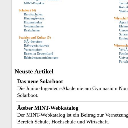
MINT-Projekte
Techn
Robot
Schulen
(14)
Wettb
Berufsschulen
KindergÃ¤rten
Wirtschaf
Hauptschulen
Agrari
Gesamtschulen
Elektr
Realschulen
Umwel
Solare
Soziales und Kultur
(5)
Bauing
StÃ¤dtereisen
BÃ¼rgerinitiativen
Wissensch
Verzeichnisse
VerbÃ
Reisen in Deutschland
Fachh
Behinderteneinrichtungen
Univer
Forsc
Neuste Artikel
Das neue Solarboot
Die Junior-Ingenieur-Akademie am Gymnasium Nonn
Solarboot.
Ãœber MINT-Webkatalog
Der MINT-Webkatalog ist ein Beitrag zur Vernetzun
Bereich Schule, Hochschule und Wirtschaft.