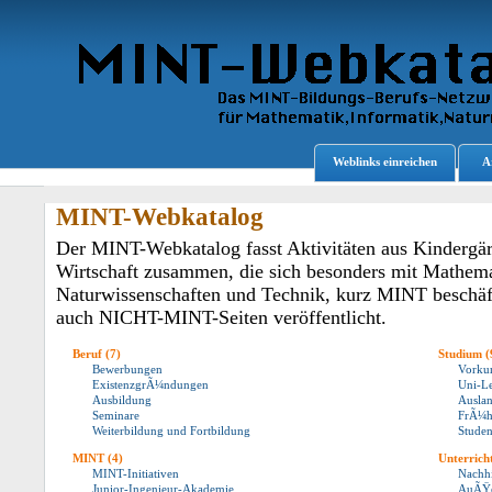
Weblinks einreichen
A
MINT-Webkatalog
Der MINT-Webkatalog fasst Aktivitäten aus Kindergär
Wirtschaft zusammen, die sich besonders mit Mathema
Naturwissenschaften und Technik, kurz MINT beschäf
auch NICHT-MINT-Seiten veröffentlicht.
Beruf
(7)
Studium
(
Bewerbungen
Vorku
ExistenzgrÃ¼ndungen
Uni-L
Ausbildung
Ausla
Seminare
FrÃ¼h
Weiterbildung und Fortbildung
Stude
MINT
(4)
Unterrich
MINT-Initiativen
Nachhi
Junior-Ingenieur-Akademie
AuÃŸer